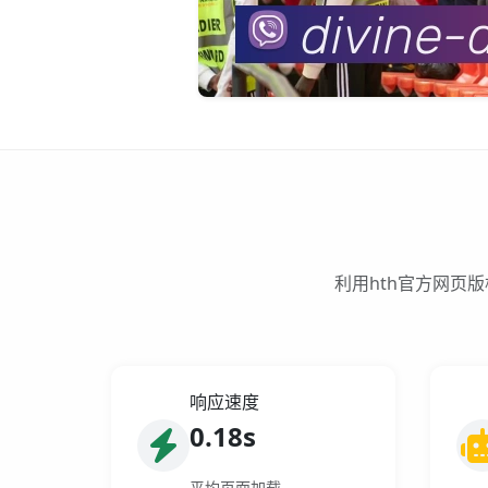
利用hth官方网页
响应速度
0.18s
平均页面加载