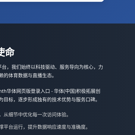
使命
版平台，我们始终以科技驱动、服务导向为核心，力
赖的体育数据与直播生态。
h华体网页版登录入口 - 华体(中国)积极拓展创
为目标，逐步形成独有的技术优势与服务口碑。
，从细节中优化每一次访问体验。
撑平台运行，提升数据响应速度与准确度。