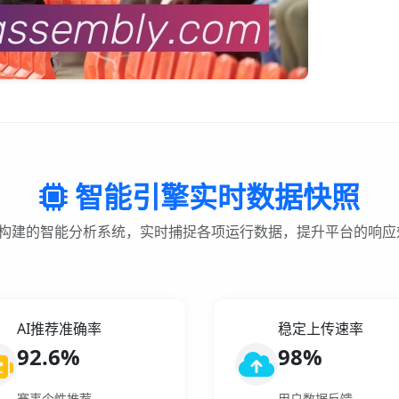
智能引擎实时数据快照
版构建的智能分析系统，实时捕捉各项运行数据，提升平台的响
AI推荐准确率
稳定上传速率
92.6%
98%
赛事个性推荐
用户数据反馈