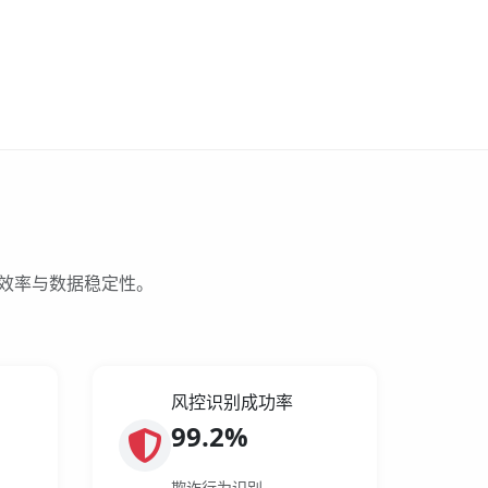
应效率与数据稳定性。
风控识别成功率
99.2%
欺诈行为识别