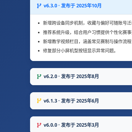
v6.3.0 · 发布于 2025年10月
新增跨设备同步机制，收藏与偏好可随账号迁
推荐系统升级，结合用户习惯提供个性化赛事
新增教学视频栏目，涵盖常见赛制与操作流程，适
修复部分小屏机型按钮显示异常问题。
v6.2.0 · 发布于 2025年8月
v6.1.3 · 发布于 2025年6月
v6.0.0 · 发布于 2025年3月