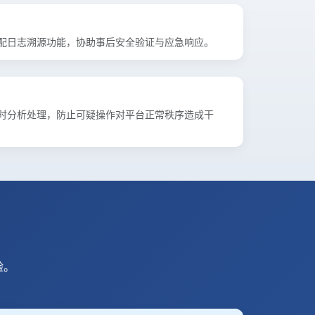
配日志溯源功能，协助事后安全验证与应急响应。
时分析处理，防止可疑操作对平台正常秩序造成干
验。