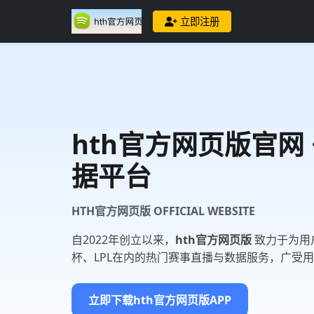
立即注册
hth官方网页版
官网 
据平台
HTH官方网页版 OFFICIAL WEBSITE
自2022年创立以来，
hth官方网页版
致力于为用
杯、LPL在内的热门赛事直播与数据服务，广受
立即下载hth官方网页版APP