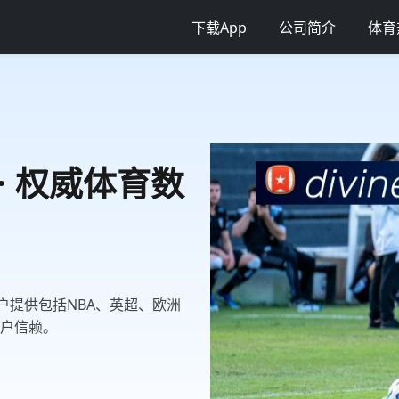
下载App
公司简介
体育
· 权威体育数
户提供包括NBA、英超、欧洲
用户信赖。